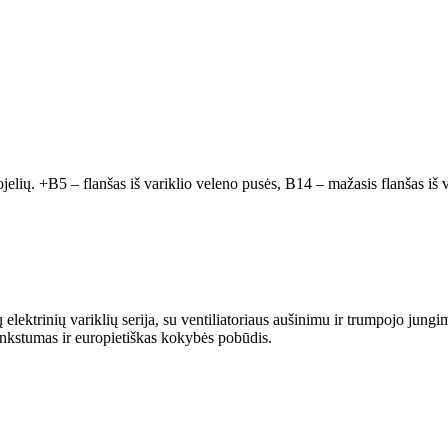
ojelių. +B5 – flanšas iš variklio veleno pusės, B14 – mažasis flanšas iš v
trinių variklių serija, su ventiliatoriaus aušinimu ir trumpojo jungim
ankstumas ir europietiškas kokybės pobūdis.