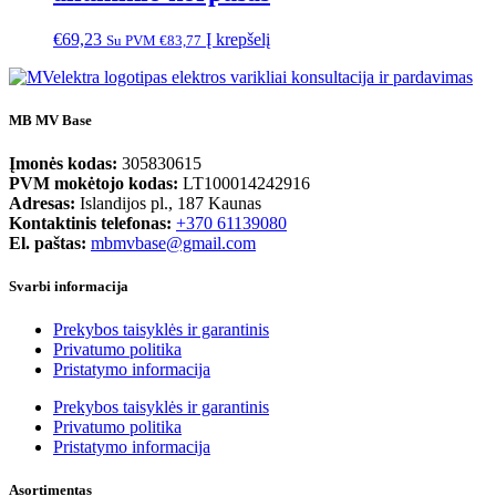
€
69,23
Į krepšelį
Su PVM
€
83,77
MB MV Base
Įmonės kodas:
305830615
PVM mokėtojo kodas:
LT100014242916
Adresas:
Islandijos pl., 187 Kaunas
Kontaktinis telefonas:
+370 61139080
El. paštas:
mbmvbase@gmail.com
Svarbi informacija
Prekybos taisyklės ir garantinis
Privatumo politika
Pristatymo informacija
Prekybos taisyklės ir garantinis
Privatumo politika
Pristatymo informacija
Asortimentas