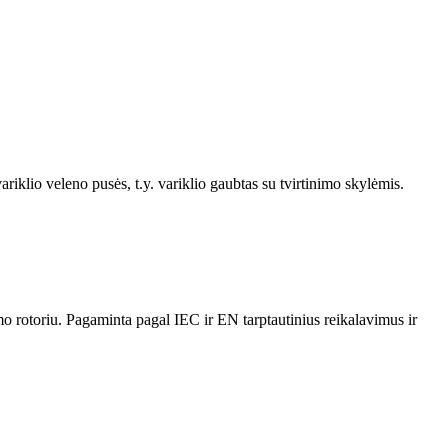
ariklio veleno pusės, t.y. variklio gaubtas su tvirtinimo skylėmis.
o rotoriu. Pagaminta pagal IEC ir EN tarptautinius reikalavimus ir