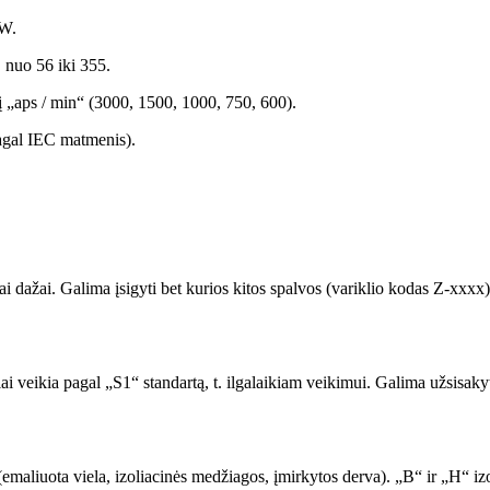
kW.
, nuo 56 iki 355.
itį „aps / min“ (3000, 1500, 1000, 750, 600).
pagal IEC matmenis).
ai dažai. Galima įsigyti bet kurios kitos spalvos (variklio kodas Z-xxx
 veikia pagal „S1“ standartą, t. ilgalaikiam veikimui. Galima užsisakyti 
emaliuota viela, izoliacinės medžiagos, įmirkytos derva). „B“ ir „H“ iz