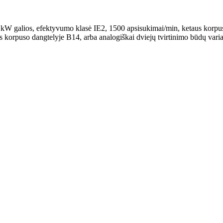
W galios, efektyvumo klasė IE2, 1500 apsisukimai/min, ketaus korpusa
mas korpuso dangtelyje B14, arba analogiškai dviejų tvirtinimo būdų varia