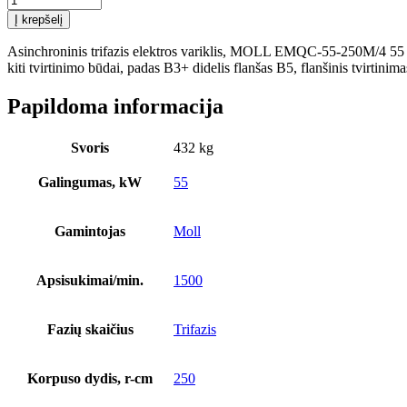
kiekis:
Į krepšelį
Asinchroninis
trifazis
Asinchroninis trifazis elektros variklis, MOLL EMQC-55-250M/4 55 k
elektros
kiti tvirtinimo būdai, padas B3+ didelis flanšas B5, flanšinis tvirtini
variklis,
MOLL
Papildoma informacija
EMQC-
55-
250M/4
Svoris
432 kg
55
kW
Galingumas, kW
55
galios,
efektyvumo
klasė
Gamintojas
Moll
IE2,
1500
apsisukimai/min,
Apsisukimai/min.
1500
ketaus
korpusas
Fazių skaičius
Trifazis
Korpuso dydis, r-cm
250