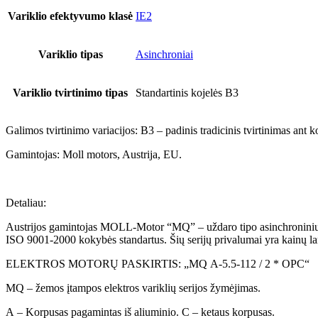
Variklio efektyvumo klasė
IE2
Variklio tipas
Asinchroniai
Variklio tvirtinimo tipas
Standartinis kojelės B3
Galimos tvirtinimo variacijos: B3 – padinis tradicinis tvirtinimas ant k
Gamintojas: Moll motors, Austrija, EU.
Detaliau:
Austrijos gamintojas MOLL-Motor “MQ” – uždaro tipo asinchroninių elek
ISO 9001-2000 kokybės standartus. Šių serijų privalumai yra kainų l
ELEKTROS MOTORŲ PASKIRTIS: „MQ A-5.5-112 / 2 * OPC“
MQ – žemos įtampos elektros variklių serijos žymėjimas.
A – Korpusas pagamintas iš aliuminio. C – ketaus korpusas.