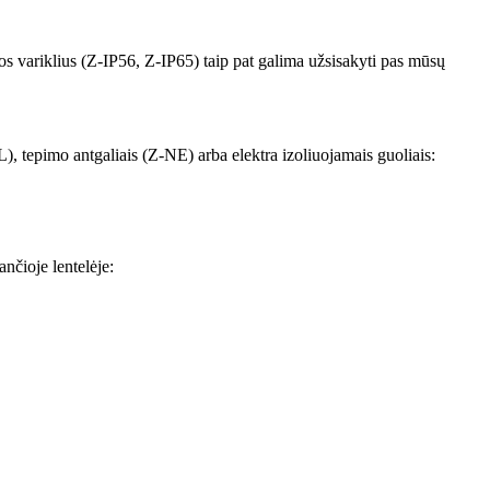
ros variklius (Z-IP56, Z-IP65) taip pat galima užsisakyti pas mūsų
), tepimo antgaliais (Z-NE) arba elektra izoliuojamais guoliais:
nčioje lentelėje: