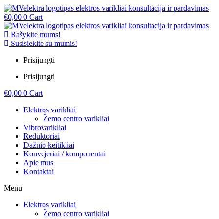
€
0,00
0
Cart
Rašykite mums!
Susisiekite su mumis!
Prisijungti
Prisijungti
€
0,00
0
Cart
Elektros varikliai
Žemo centro varikliai
Vibrovarikliai
Reduktoriai
Dažnio keitikliai
Konvejeriai / komponentai
Apie mus
Kontaktai
Menu
Elektros varikliai
Žemo centro varikliai