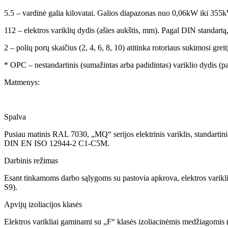
5.5 – vardinė galia kilovatai. Galios diapazonas nuo 0,06kW iki 355
112 – elektros variklių dydis (ašies aukštis, mm). Pagal DIN standartą
2 – polių porų skaičius (2, 4, 6, 8, 10) atitinka rotoriaus sukimosi gre
* OPC – nestandartinis (sumažintas arba padidintas) variklio dydis (
Matmenys:
Spalva
Pusiau matinis RAL 7030, „MQ“ serijos elektrinis variklis, standartini
DIN EN ISO 12944-2 C1-C5M.
Darbinis režimas
Esant tinkamoms darbo sąlygoms su pastovia apkrova, elektros varikliai
S9).
Apvijų izoliacijos klasės
Elektros varikliai gaminami su „F“ klasės izoliacinėmis medžiagomis (