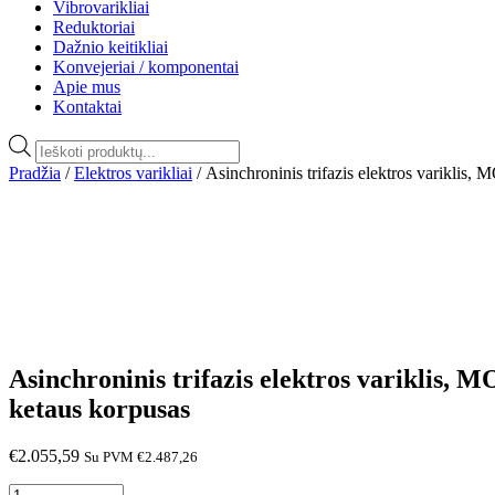
Vibrovarikliai
Reduktoriai
Dažnio keitikliai
Konvejeriai / komponentai
Apie mus
Kontaktai
Products
search
Pradžia
/
Elektros varikliai
/ Asinchroninis trifazis elektros varikl
Asinchroninis trifazis elektros variklis
ketaus korpusas
€
2.055,59
Su PVM
€
2.487,26
produkto