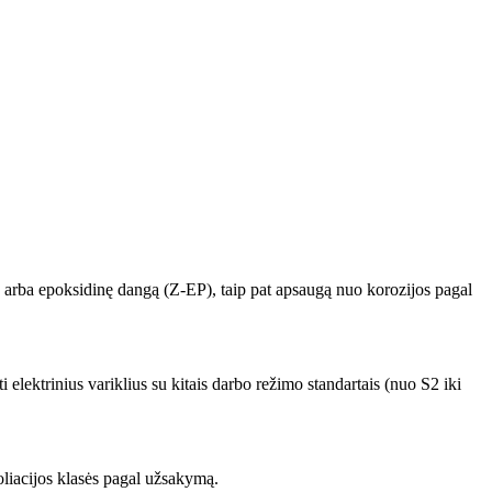
x) arba epoksidinę dangą (Z-EP), taip pat apsaugą nuo korozijos pagal
elektrinius variklius su kitais darbo režimo standartais (nuo S2 iki
oliacijos klasės pagal užsakymą.