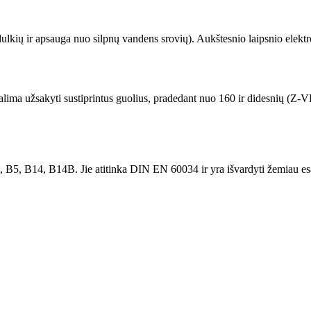
 dulkių ir apsauga nuo silpnų vandens srovių). Aukštesnio laipsnio elekt
lima užsakyti sustiprintus guolius, pradedant nuo 160 ir didesnių (Z-VL
, B5, B14, B14B. Jie atitinka DIN EN 60034 ir yra išvardyti žemiau esa