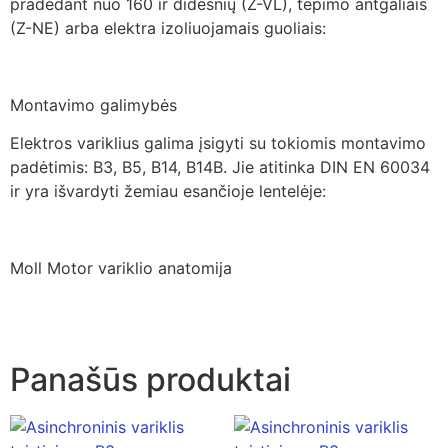
pradedant nuo 160 ir didesnių (Z-VL), tepimo antgaliais
(Z-NE) arba elektra izoliuojamais guoliais:
Montavimo galimybės
Elektros variklius galima įsigyti su tokiomis montavimo
padėtimis: B3, B5, B14, B14B. Jie atitinka DIN EN 60034
ir yra išvardyti žemiau esančioje lentelėje:
Moll Motor variklio anatomija
Panašūs produktai