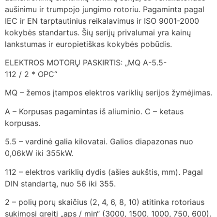
aušinimu ir trumpojo jungimo rotoriu. Pagaminta pagal
IEC ir EN tarptautinius reikalavimus ir ISO 9001-2000
kokybės standartus. Šių serijų privalumai yra kainų
lankstumas ir europietiškas kokybės pobūdis.
ELEKTROS MOTORŲ PASKIRTIS: „MQ A-5.5-
112 / 2 * OPC“
MQ – žemos įtampos elektros variklių serijos žymėjimas.
A – Korpusas pagamintas iš aliuminio. C – ketaus
korpusas.
5.5 – vardinė galia kilovatai. Galios diapazonas nuo
0,06kW iki 355kW.
112 – elektros variklių dydis (ašies aukštis, mm). Pagal
DIN standartą, nuo 56 iki 355.
2 – polių porų skaičius (2, 4, 6, 8, 10) atitinka rotoriaus
sukimosi greitį „aps / min“ (3000, 1500, 1000, 750, 600).