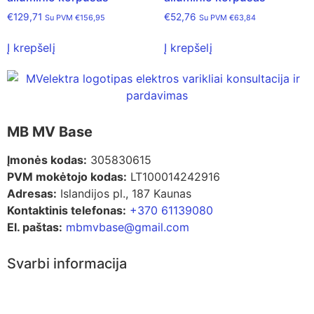
€
129,71
€
52,76
Su PVM
€
156,95
Su PVM
€
63,84
Į krepšelį
Į krepšelį
MB MV Base
Įmonės kodas:
305830615
PVM mokėtojo kodas:
LT100014242916
Adresas:
Islandijos pl., 187 Kaunas
Kontaktinis telefonas:
+370 61139080
El. paštas:
mbmvbase@gmail.com
Svarbi informacija