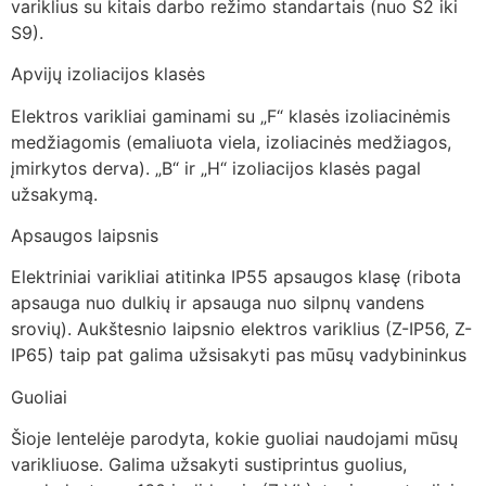
variklius su kitais darbo režimo standartais (nuo S2 iki
S9).
Apvijų izoliacijos klasės
Elektros varikliai gaminami su „F“ klasės izoliacinėmis
medžiagomis (emaliuota viela, izoliacinės medžiagos,
įmirkytos derva). „B“ ir „H“ izoliacijos klasės pagal
užsakymą.
Apsaugos laipsnis
Elektriniai varikliai atitinka IP55 apsaugos klasę (ribota
apsauga nuo dulkių ir apsauga nuo silpnų vandens
srovių). Aukštesnio laipsnio elektros variklius (Z-IP56, Z-
IP65) taip pat galima užsisakyti pas mūsų vadybininkus
Guoliai
Šioje lentelėje parodyta, kokie guoliai naudojami mūsų
varikliuose. Galima užsakyti sustiprintus guolius,