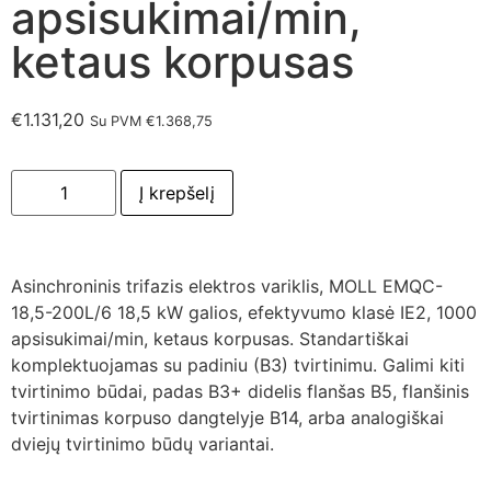
apsisukimai/min,
ketaus korpusas
€
1.131,20
Su PVM
€
1.368,75
Į krepšelį
Asinchroninis trifazis elektros variklis, MOLL EMQC-
18,5-200L/6 18,5 kW galios, efektyvumo klasė IE2, 1000
apsisukimai/min, ketaus korpusas. Standartiškai
komplektuojamas su padiniu (B3) tvirtinimu. Galimi kiti
tvirtinimo būdai, padas B3+ didelis flanšas B5, flanšinis
tvirtinimas korpuso dangtelyje B14, arba analogiškai
dviejų tvirtinimo būdų variantai.