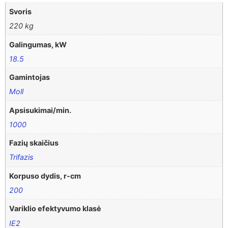
Svoris
220 kg
Galingumas, kW
18.5
Gamintojas
Moll
Apsisukimai/min.
1000
Fazių skaičius
Trifazis
Korpuso dydis, r-cm
200
Variklio efektyvumo klasė
IE2