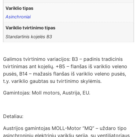
Variklio tipas
Asinchroniai
Variklio tvirtinimo tipas
Standartinis kojelės B3
Galimos tvirtinimo variacijos: B3 – padinis tradicinis
tvirtinimas ant kojelių. +B5 – flanšas iš variklio veleno
pusės, B14 – mažasis flanšas iš variklio veleno pusės,
t.y. variklio gaubtas su tvirtinimo skylėmis.
Gamintojas: Moll motors, Austrija, EU.
Detaliau:
Austrijos gamintojas MOLL-Motor “MQ” – uždaro tipo
asinchroninių elektrinių variklių serija, su ventiliatoriaus