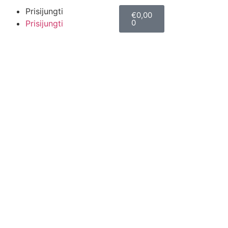
Prisijungti
€
0,00
0
Prisijungti