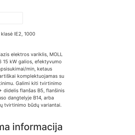
 klasė IE2, 1000
fazis elektros variklis, MOLL
 15 kW galios, efektyvumo
apsisukimai/min, ketaus
artiškai komplektuojamas su
tinimu. Galimi kiti tvirtinimo
didelis flanšas B5, flanšinis
uso dangtelyje B14, arba
ų tvirtinimo būdų variantai.
ma informacija