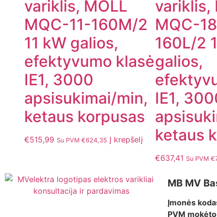
variklis, MOLL
variklis
MQC-11-160M/2
MQC-18
11 kW galios,
160L/2 
efektyvumo klasė
galios,
IE1, 3000
efektyv
apsisukimai/min,
IE1, 300
ketaus korpusas
apsisuki
ketaus 
€
515,99
Į krepšelį
Su PVM
€
624,35
€
637,41
Su PVM
€
MB MV Ba
Įmonės koda
PVM mokėtoj