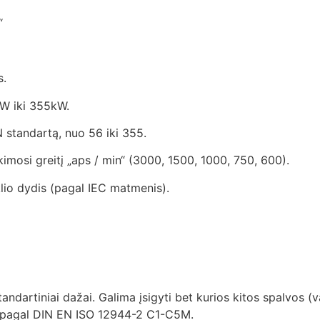
“
s.
kW iki 355kW.
N standartą, nuo 56 iki 355.
sukimosi greitį „aps / min“ (3000, 1500, 1000, 750, 600).
lio dydis (pagal IEC matmenis).
standartiniai dažai. Galima įsigyti bet kurios kitos spalvos (
s pagal DIN EN ISO 12944-2 C1-C5M.