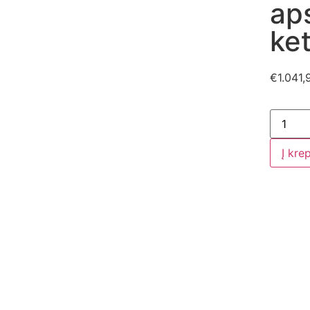
ap
ke
€
1.041,
Į kre