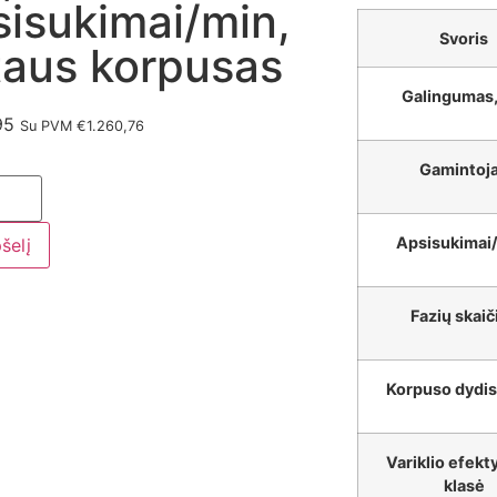
sisukimai/min,
Svoris
taus korpusas
Galingumas
95
Su PVM
€
1.260,76
Gamintoj
Apsisukimai
pšelį
Fazių skaič
Korpuso dydis
Variklio efek
klasė