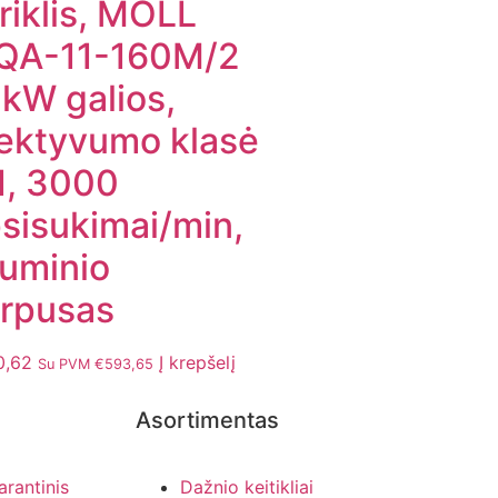
riklis, MOLL
QA-11-160M/2
 kW galios,
ektyvumo klasė
1, 3000
sisukimai/min,
iuminio
rpusas
0,62
Į krepšelį
Su PVM
€
593,65
Asortimentas
arantinis
Dažnio keitikliai