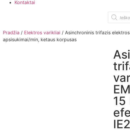
Kontaktai
Pradžia
/
Elektros varikliai
/ Asinchroninis trifazis elektr
apsisukimai/min, ketaus korpusas
As
tri
var
EM
15
ef
IE