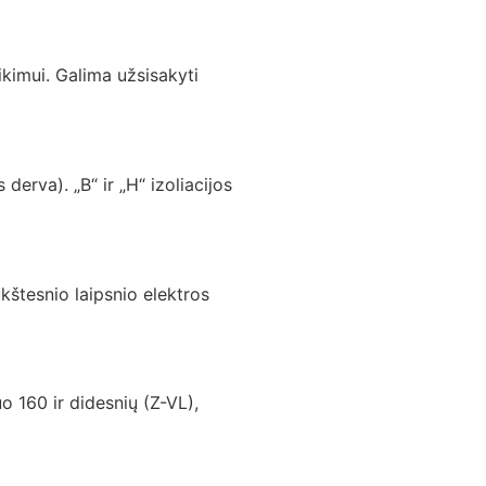
ikimui. Galima užsisakyti
erva). „B“ ir „H“ izoliacijos
kštesnio laipsnio elektros
o 160 ir didesnių (Z-VL),