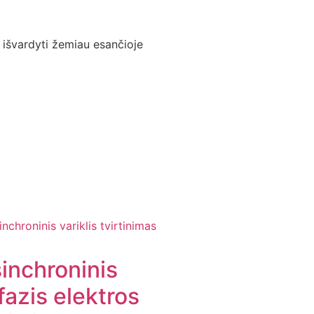
a išvardyti žemiau esančioje
inchroninis
ifazis elektros