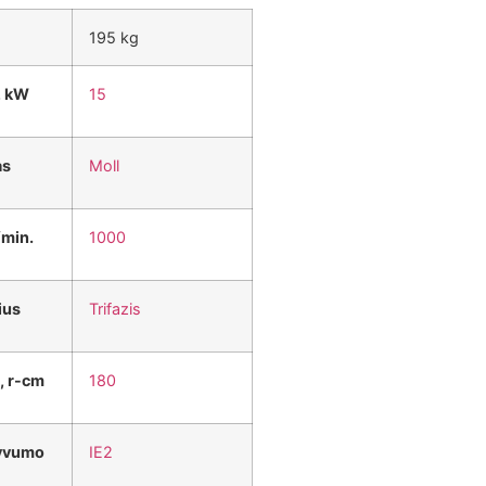
195 kg
, kW
15
as
Moll
/min.
1000
ius
Trifazis
, r-cm
180
tyvumo
IE2