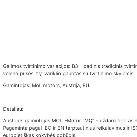
Galimos tvirtinimo variacijos: B3 – padinis tradicinis tvirt
veleno pusės, t.y. variklio gaubtas su tvirtinimo skylėmis.
Gamintojas: Moll motors, Austrija, EU.
Detaliau:
Austrijos gamintojas MOLL-Motor “MQ” – uždaro tipo asinchr
Pagaminta pagal IEC ir EN tarptautinius reikalavimus ir I
europietiškas kokybės pobūdis.