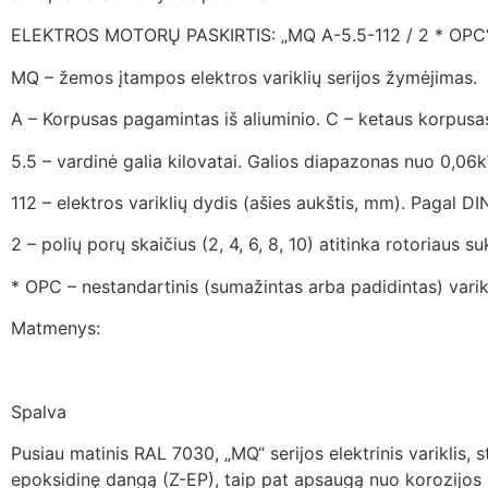
ELEKTROS MOTORŲ PASKIRTIS: „MQ A-5.5-112 / 2 * OPC
MQ – žemos įtampos elektros variklių serijos žymėjimas.
A – Korpusas pagamintas iš aliuminio. C – ketaus korpusa
5.5 – vardinė galia kilovatai. Galios diapazonas nuo 0,06
112 – elektros variklių dydis (ašies aukštis, mm). Pagal DI
2 – polių porų skaičius (2, 4, 6, 8, 10) atitinka rotoriaus 
* OPC – nestandartinis (sumažintas arba padidintas) varik
Matmenys:
Spalva
Pusiau matinis RAL 7030, „MQ“ serijos elektrinis variklis, 
epoksidinę dangą (Z-EP), taip pat apsaugą nuo korozijo