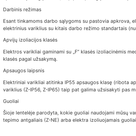
Darbinis režimas
Esant tinkamoms darbo sąlygoms su pastovia apkrova, elektr
elektrinius variklius su kitais darbo režimo standartais (nu
Apvijų izoliacijos klasės
Elektros varikliai gaminami su „F“ klasės izoliacinėmis med
klasės pagal užsakymą.
Apsaugos laipsnis
Elektriniai varikliai atitinka IP55 apsaugos klasę (ribota
variklius (Z-IP56, Z-IP65) taip pat galima užsisakyti pas
Guoliai
Šioje lentelėje parodyta, kokie guoliai naudojami mūsų var
tepimo antgaliais (Z-NE) arba elektra izoliuojamais guoliai