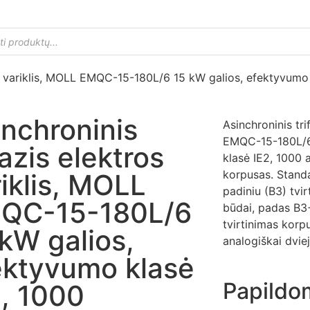
os variklis, MOLL EMQC-15-180L/6 15 kW galios, efektyvumo
inchroninis
Asinchroninis tri
EMQC-15-180L/6
fazis elektros
klasė IE2, 1000 
korpusas. Stand
iklis, MOLL
padiniu (B3) tvir
QC-15-180L/6
būdai, padas B3+ 
tvirtinimas korp
 kW galios,
analogiškai dviej
ektyvumo klasė
Papildo
2, 1000