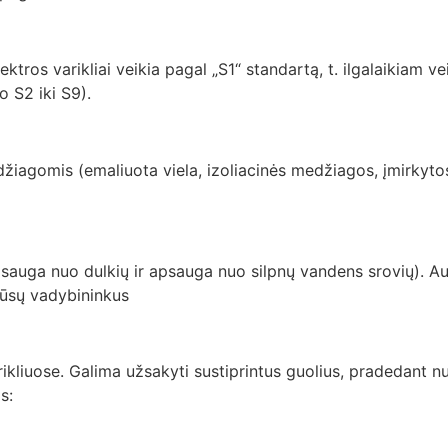
os varikliai veikia pagal „S1“ standartą, t. ilgalaikiam ve
o S2 iki S9).
žiagomis (emaliuota viela, izoliacinės medžiagos, įmirkytos d
 apsauga nuo dulkių ir apsauga nuo silpnų vandens srovių). Au
 mūsų vadybininkus
ikliuose. Galima užsakyti sustiprintus guolius, pradedant nu
s: