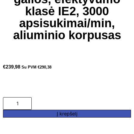
klasė IE2, 3000
apsisukimai/min,
aliuminio korpusas
€
239,98
Su PVM
€
290,38
Į krepšelį