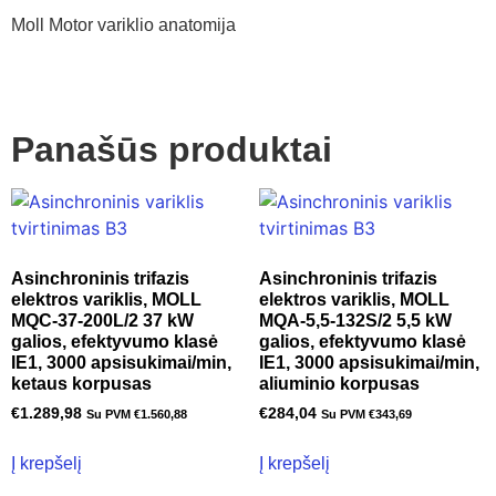
Moll Motor variklio anatomija
Panašūs produktai
Asinchroninis trifazis
Asinchroninis trifazis
elektros variklis, MOLL
elektros variklis, MOLL
MQC-37-200L/2 37 kW
MQA-5,5-132S/2 5,5 kW
galios, efektyvumo klasė
galios, efektyvumo klasė
IE1, 3000 apsisukimai/min,
IE1, 3000 apsisukimai/min,
ketaus korpusas
aliuminio korpusas
€
1.289,98
€
284,04
Su PVM
€
1.560,88
Su PVM
€
343,69
Į krepšelį
Į krepšelį