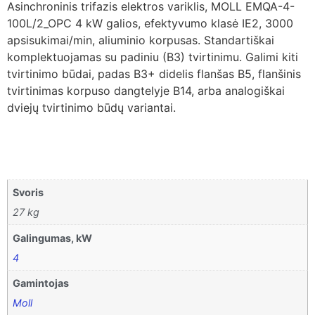
Asinchroninis trifazis elektros variklis, MOLL EMQA-4-
100L/2_OPC 4 kW galios, efektyvumo klasė IE2, 3000
apsisukimai/min, aliuminio korpusas. Standartiškai
komplektuojamas su padiniu (B3) tvirtinimu. Galimi kiti
tvirtinimo būdai, padas B3+ didelis flanšas B5, flanšinis
tvirtinimas korpuso dangtelyje B14, arba analogiškai
dviejų tvirtinimo būdų variantai.
Svoris
27 kg
Galingumas, kW
4
Gamintojas
Moll