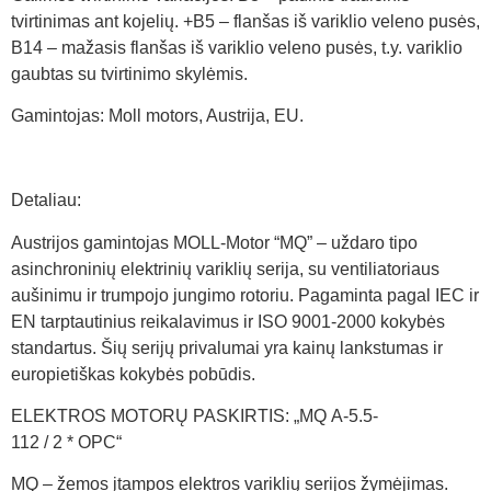
tvirtinimas ant kojelių. +B5 – flanšas iš variklio veleno pusės,
B14 – mažasis flanšas iš variklio veleno pusės, t.y. variklio
gaubtas su tvirtinimo skylėmis.
Gamintojas: Moll motors, Austrija, EU.
Detaliau:
Austrijos gamintojas MOLL-Motor “MQ” – uždaro tipo
asinchroninių elektrinių variklių serija, su ventiliatoriaus
aušinimu ir trumpojo jungimo rotoriu. Pagaminta pagal IEC ir
EN tarptautinius reikalavimus ir ISO 9001-2000 kokybės
standartus. Šių serijų privalumai yra kainų lankstumas ir
europietiškas kokybės pobūdis.
ELEKTROS MOTORŲ PASKIRTIS: „MQ A-5.5-
112 / 2 * OPC“
MQ – žemos įtampos elektros variklių serijos žymėjimas.