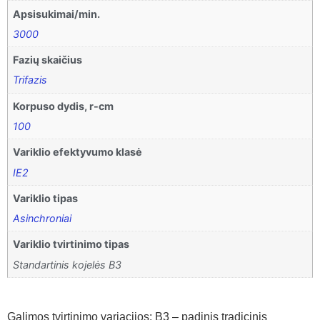
Apsisukimai/min.
3000
Fazių skaičius
Trifazis
Korpuso dydis, r-cm
100
Variklio efektyvumo klasė
IE2
Variklio tipas
Asinchroniai
Variklio tvirtinimo tipas
Standartinis kojelės B3
Galimos tvirtinimo variacijos: B3 – padinis tradicinis