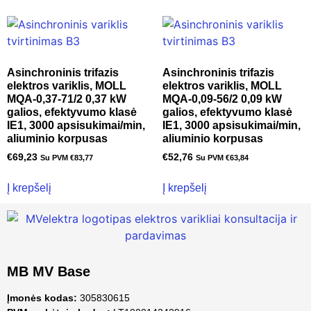
Asinchroninis trifazis
Asinchroninis trifazis
elektros variklis, MOLL
elektros variklis, MOLL
MQA-0,37-71/2 0,37 kW
MQA-0,09-56/2 0,09 kW
galios, efektyvumo klasė
galios, efektyvumo klasė
IE1, 3000 apsisukimai/min,
IE1, 3000 apsisukimai/min,
aliuminio korpusas
aliuminio korpusas
€
69,23
€
52,76
Su PVM
€
83,77
Su PVM
€
63,84
Į krepšelį
Į krepšelį
MB MV Base
Įmonės kodas:
305830615