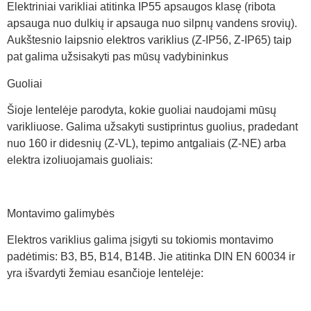
Elektriniai varikliai atitinka IP55 apsaugos klasę (ribota
apsauga nuo dulkių ir apsauga nuo silpnų vandens srovių).
Aukštesnio laipsnio elektros variklius (Z-IP56, Z-IP65) taip
pat galima užsisakyti pas mūsų vadybininkus
Guoliai
Šioje lentelėje parodyta, kokie guoliai naudojami mūsų
varikliuose. Galima užsakyti sustiprintus guolius, pradedant
nuo 160 ir didesnių (Z-VL), tepimo antgaliais (Z-NE) arba
elektra izoliuojamais guoliais:
Montavimo galimybės
Elektros variklius galima įsigyti su tokiomis montavimo
padėtimis: B3, B5, B14, B14B. Jie atitinka DIN EN 60034 ir
yra išvardyti žemiau esančioje lentelėje: