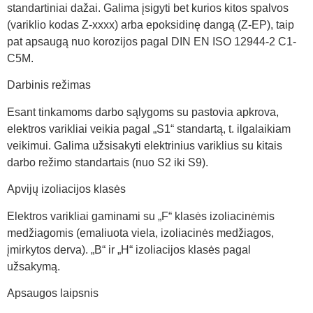
standartiniai dažai. Galima įsigyti bet kurios kitos spalvos
(variklio kodas Z-xxxx) arba epoksidinę dangą (Z-EP), taip
pat apsaugą nuo korozijos pagal DIN EN ISO 12944-2 C1-
C5M.
Darbinis režimas
Esant tinkamoms darbo sąlygoms su pastovia apkrova,
elektros varikliai veikia pagal „S1“ standartą, t. ilgalaikiam
veikimui. Galima užsisakyti elektrinius variklius su kitais
darbo režimo standartais (nuo S2 iki S9).
Apvijų izoliacijos klasės
Elektros varikliai gaminami su „F“ klasės izoliacinėmis
medžiagomis (emaliuota viela, izoliacinės medžiagos,
įmirkytos derva). „B“ ir „H“ izoliacijos klasės pagal
užsakymą.
Apsaugos laipsnis