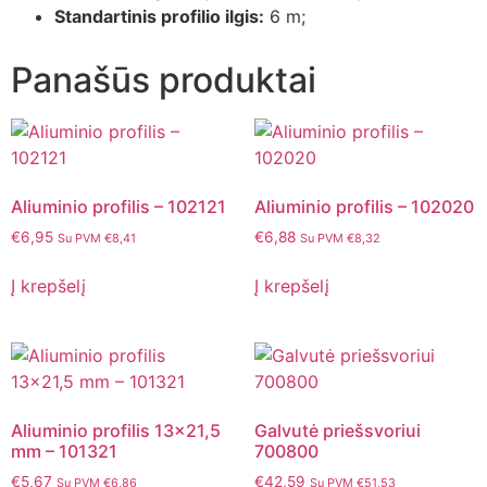
Standartinis profilio ilgis:
6 m;
Panašūs produktai
Aliuminio profilis – 102121
Aliuminio profilis – 102020
€
6,95
€
6,88
Su PVM
€
8,41
Su PVM
€
8,32
Į krepšelį
Į krepšelį
Aliuminio profilis 13×21,5
Galvutė priešsvoriui
mm – 101321
700800
€
5,67
€
42,59
Su PVM
€
6,86
Su PVM
€
51,53