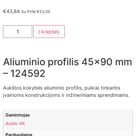
€
43,84
Su PVM
€
53,05
Į krepšelį
Aliuminio profilis 45×90 mm
– 124592
Aukštos kokybės aliuminio profilis, puikiai tinkantis
įvairioms konstrukcijoms ir inžineriniams sprendimams.
Gamintojas
Alutec KK
Parduodama