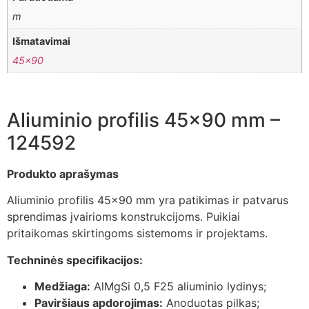
m
Išmatavimai
45×90
Aliuminio profilis 45×90 mm –
124592
Produkto aprašymas
Aliuminio profilis 45×90 mm yra patikimas ir patvarus
sprendimas įvairioms konstrukcijoms. Puikiai
pritaikomas skirtingoms sistemoms ir projektams.
Techninės specifikacijos:
Medžiaga:
AlMgSi 0,5 F25 aliuminio lydinys;
Paviršiaus apdorojimas:
Anoduotas pilkas;