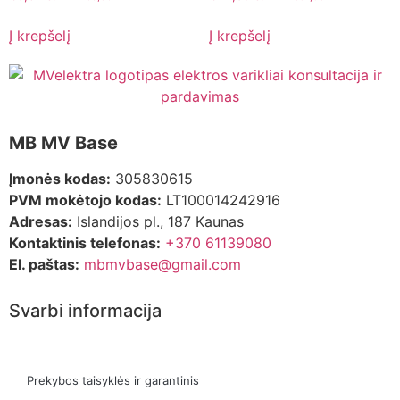
Į krepšelį
Į krepšelį
MB MV Base
Įmonės kodas:
305830615
PVM mokėtojo kodas:
LT100014242916
Adresas:
Islandijos pl., 187 Kaunas
Kontaktinis telefonas:
+370 61139080
El. paštas:
mbmvbase@gmail.com
Svarbi informacija
Prekybos taisyklės ir garantinis