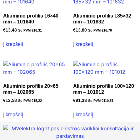
Aliuminio profilis 16×40
Aliuminio profilis 185×32
mm – 101640
mm – 101832
€
13,48
€
13,80
Su PVM
€
16,31
Su PVM
€
16,70
Į krepšelį
Į krepšelį
Aliuminio profilis 20×65
Aliuminio profilis 100×120
mm – 102065
mm – 101012
€
12,58
€
91,33
Su PVM
€
15,22
Su PVM
€
110,51
Į krepšelį
Į krepšelį