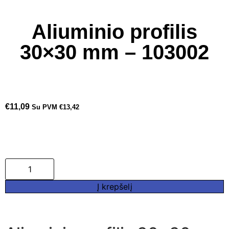
Aliuminio profilis
30×30 mm – 103002
€
11,09
Su PVM
€
13,42
Į krepšelį