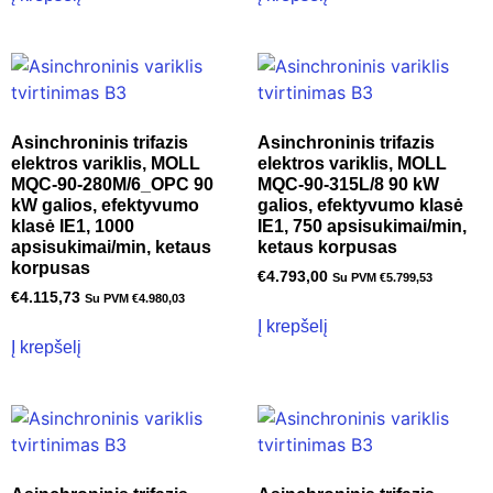
Asinchroninis trifazis
Asinchroninis trifazis
elektros variklis, MOLL
elektros variklis, MOLL
MQC-90-280M/6_OPC 90
MQC-90-315L/8 90 kW
kW galios, efektyvumo
galios, efektyvumo klasė
klasė IE1, 1000
IE1, 750 apsisukimai/min,
apsisukimai/min, ketaus
ketaus korpusas
korpusas
€
4.793,00
Su PVM
€
5.799,53
€
4.115,73
Su PVM
€
4.980,03
Į krepšelį
Į krepšelį