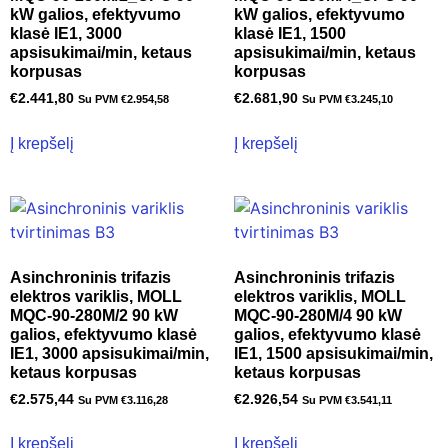
kW galios, efektyvumo
kW galios, efektyvumo
klasė IE1, 3000
klasė IE1, 1500
apsisukimai/min, ketaus
apsisukimai/min, ketaus
korpusas
korpusas
€
2.441,80
€
2.681,90
Su PVM
€
2.954,58
Su PVM
€
3.245,10
Į krepšelį
Į krepšelį
Asinchroninis trifazis
Asinchroninis trifazis
elektros variklis, MOLL
elektros variklis, MOLL
MQC-90-280M/2 90 kW
MQC-90-280M/4 90 kW
galios, efektyvumo klasė
galios, efektyvumo klasė
IE1, 3000 apsisukimai/min,
IE1, 1500 apsisukimai/min,
ketaus korpusas
ketaus korpusas
€
2.575,44
€
2.926,54
Su PVM
€
3.116,28
Su PVM
€
3.541,11
Į krepšelį
Į krepšelį