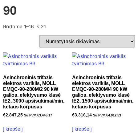
90
Rodoma 1–16 iš 21
Asinchroninis trifazis
Asinchroninis trifazis
elektros variklis, MOLL
elektros variklis, MOLL
EMQC-90-280M/2 90 kW
EMQC-90-280M/4 90 kW
galios, efektyvumo klasė
galios, efektyvumo klasė
IE2, 3000 apsisukimai/min,
IE2, 1500 apsisukimai/min,
ketaus korpusas
ketaus korpusas
€
2.847,25
€
3.316,14
Su PVM
€
3.445,17
Su PVM
€
4.012,53
Į krepšelį
Į krepšelį