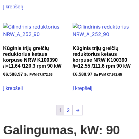
Į krepšelį
Kūginis trijų greičių
Kūginis trijų greičių
reduktorius ketaus
reduktorius ketaus
korpuse NRW K100390
korpuse NRW K100390
/i=11.64 /120.3 rpm 90 kW
/i=12.55 /111.6 rpm 90 kW
€
6.588,97
€
6.588,97
Su PVM
€
7.972,65
Su PVM
€
7.972,65
Į krepšelį
Į krepšelį
1
2
→
Galingumas, kW: 90