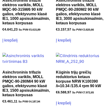
Asinchroninis trifazis
Asinchroninis trifazis
elektros variklis, MOLL
elektros variklis, MOLL
MQC-90-315M/6 90 kW
PMQC-90-280M/2 90 kW
galios, efektyvumo klasė
galios, efektyvumo klasė
IE1, 1000 apsisukimai/min,
IE3, 3000 apsisukimai/min,
ketaus korpusas
ketaus korpusas
€
4.641,23
€
3.157,57
Su PVM
€
5.615,89
Su PVM
€
3.820,66
Į krepšelį
Į krepšelį
Asinchroninis trifazis
Kūginis trijų greičių
elektros variklis, MOLL
reduktorius ketaus
PMQC-90-280M/4 90 kW
korpuse NRW K100390
galios, efektyvumo klasė
/i=10.34 /135.4 rpm 90 kW
IE3, 1500 apsisukimai/min,
€
6.588,97
Su PVM
€
7.972,65
ketaus korpusas
€
3.461,11
Su PVM
€
4.187,94
Į krepšelį