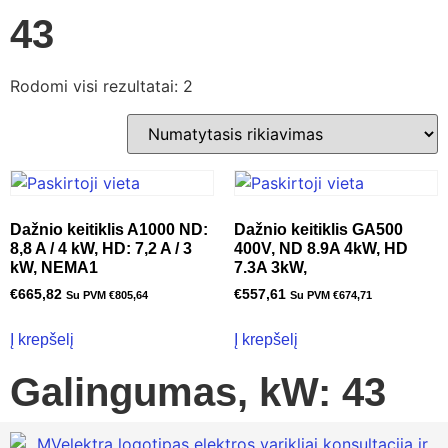
43
Rodomi visi rezultatai: 2
Dažnio keitiklis A1000 ND:
Dažnio keitiklis GA500
8,8 A / 4 kW, HD: 7,2 A / 3
400V, ND 8.9A 4kW, HD
kW, NEMA1
7.3A 3kW,
€
665,82
€
557,61
Su PVM
€
805,64
Su PVM
€
674,71
Į krepšelį
Į krepšelį
Galingumas, kW: 43