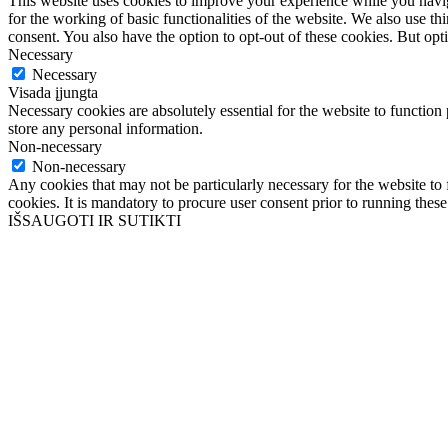
This website uses cookies to improve your experience while you naviga
for the working of basic functionalities of the website. We also use t
consent. You also have the option to opt-out of these cookies. But op
Necessary
Necessary
Visada įjungta
Necessary cookies are absolutely essential for the website to function 
store any personal information.
Non-necessary
Non-necessary
Any cookies that may not be particularly necessary for the website to 
cookies. It is mandatory to procure user consent prior to running thes
IŠSAUGOTI IR SUTIKTI