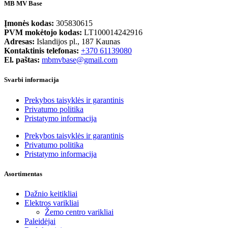
MB MV Base
Įmonės kodas:
305830615
PVM mokėtojo kodas:
LT100014242916
Adresas:
Islandijos pl., 187 Kaunas
Kontaktinis telefonas:
+370 61139080
El. paštas:
mbmvbase@gmail.com
Svarbi informacija
Prekybos taisyklės ir garantinis
Privatumo politika
Pristatymo informacija
Prekybos taisyklės ir garantinis
Privatumo politika
Pristatymo informacija
Asortimentas
Dažnio keitikliai
Elektros varikliai
Žemo centro varikliai
Paleidėjai