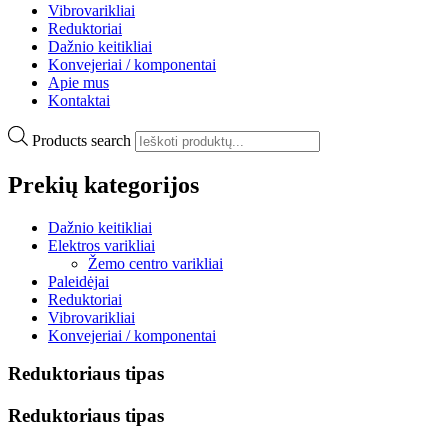
Vibrovarikliai
Reduktoriai
Dažnio keitikliai
Konvejeriai / komponentai
Apie mus
Kontaktai
Products search
Prekių kategorijos
Dažnio keitikliai
Elektros varikliai
Žemo centro varikliai
Paleidėjai
Reduktoriai
Vibrovarikliai
Konvejeriai / komponentai
Reduktoriaus tipas
Reduktoriaus tipas