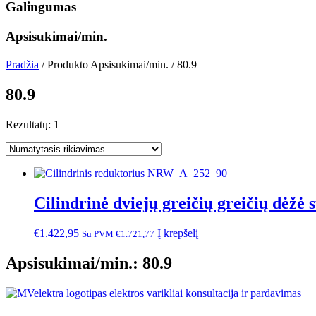
Galingumas
Apsisukimai/min.
Pradžia
/ Produkto Apsisukimai/min. / 80.9
80.9
Rezultatų: 1
Cilindrinė dviejų greičių greičių dėž
€
1.422,95
Į krepšelį
Su PVM
€
1.721,77
Apsisukimai/min.: 80.9