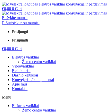
€
0,00
0
Cart
Rašykite mums!
Susisiekite su mumis!
Prisijungti
Prisijungti
€
0,00
0
Cart
Elektros varikliai
Žemo centro varikliai
Vibrovarikliai
Reduktoriai
Dažnio keitikliai
Konvejeriai / komponentai
Apie mus
Kontaktai
Menu
Elektros varikliai
Žemo centro varikliai