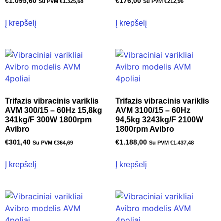
€
1.095,60
€
176,00
Su PVM
€
1.325,68
Su PVM
€
212,96
Į krepšelį
Į krepšelį
Trifazis vibracinis variklis
Trifazis vibracinis variklis
AVM 300/15 – 60Hz 15,8kg
AVM 3100/15 – 60Hz
341kg/F 300W 1800rpm
94,5kg 3243kg/F 2100W
Avibro
1800rpm Avibro
€
301,40
€
1.188,00
Su PVM
€
364,69
Su PVM
€
1.437,48
Į krepšelį
Į krepšelį