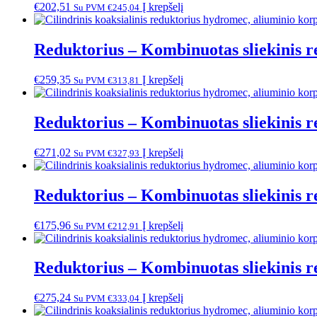
€
202,51
Į krepšelį
Su PVM
€
245,04
Reduktorius – Kombinuotas sliekinis r
€
259,35
Į krepšelį
Su PVM
€
313,81
Reduktorius – Kombinuotas sliekinis r
€
271,02
Į krepšelį
Su PVM
€
327,93
Reduktorius – Kombinuotas sliekinis r
€
175,96
Į krepšelį
Su PVM
€
212,91
Reduktorius – Kombinuotas sliekinis r
€
275,24
Į krepšelį
Su PVM
€
333,04