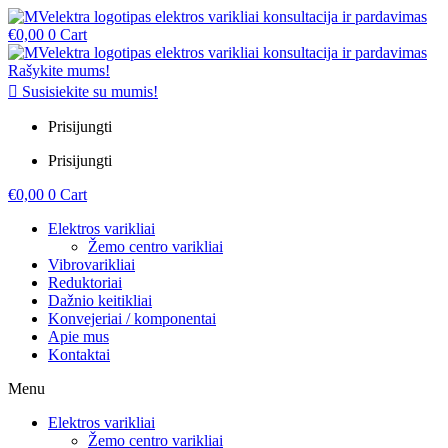
€
0,00
0
Cart
Rašykite mums!
Susisiekite su mumis!
Prisijungti
Prisijungti
€
0,00
0
Cart
Elektros varikliai
Žemo centro varikliai
Vibrovarikliai
Reduktoriai
Dažnio keitikliai
Konvejeriai / komponentai
Apie mus
Kontaktai
Menu
Elektros varikliai
Žemo centro varikliai