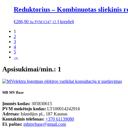
Reduktorius – Kombinuotas sliekinis r
€
286,90
Į krepšelį
Su PVM
€
347,15
1
2
3
4
5
→
Apsisukimai/min.: 1
MB MV Base
Įmonės kodas:
305830615
PVM mokėtojo kodas:
LT100014242916
Adresas:
Islandijos pl., 187 Kaunas
Kontaktinis telefonas:
+370 61139080
El. paštas:
mbmvbase@gmail.com