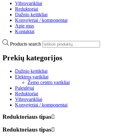
Vibrovarikliai
Reduktoriai
Dažnio keitikliai
Konvejeriai / komponentai
Apie mus
Kontaktai
Products search
Prekių kategorijos
Dažnio keitikliai
Elektros varikliai
Žemo centro varikliai
Paleidėjai
Reduktoriai
Vibrovarikliai
Konvejeriai / komponentai
Reduktoriaus tipas
Reduktoriaus tipas