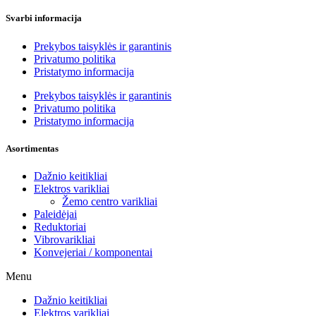
Svarbi informacija
Prekybos taisyklės ir garantinis
Privatumo politika
Pristatymo informacija
Prekybos taisyklės ir garantinis
Privatumo politika
Pristatymo informacija
Asortimentas
Dažnio keitikliai
Elektros varikliai
Žemo centro varikliai
Paleidėjai
Reduktoriai
Vibrovarikliai
Konvejeriai / komponentai
Menu
Dažnio keitikliai
Elektros varikliai